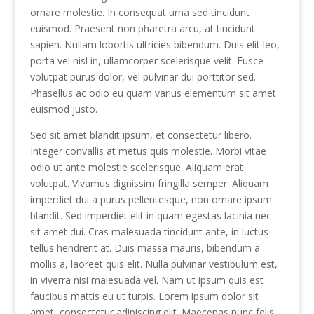
ornare molestie. In consequat urna sed tincidunt
euismod. Praesent non pharetra arcu, at tincidunt
sapien. Nullam lobortis ultricies bibendum. Duis elit leo,
porta vel nisl in, ullamcorper scelerisque velit. Fusce
volutpat purus dolor, vel pulvinar dui porttitor sed.
Phasellus ac odio eu quam varius elementum sit amet
euismod justo.
Sed sit amet blandit ipsum, et consectetur libero.
Integer convallis at metus quis molestie. Morbi vitae
odio ut ante molestie scelerisque. Aliquam erat
volutpat. Vivamus dignissim fringilla semper. Aliquam
imperdiet dui a purus pellentesque, non ornare ipsum
blandit. Sed imperdiet elit in quam egestas lacinia nec
sit amet dui. Cras malesuada tincidunt ante, in luctus
tellus hendrerit at. Duis massa mauris, bibendum a
mollis a, laoreet quis elit. Nulla pulvinar vestibulum est,
in viverra nisi malesuada vel. Nam ut ipsum quis est
faucibus mattis eu ut turpis. Lorem ipsum dolor sit
amet, consectetur adipiscing elit. Maecenas nunc felis,